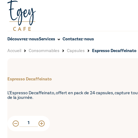
Découvrez-nous
Services
Contactez-nous
Accueil
Consommables
Capsules
Espresso Decaffeinato
E
s
p
r
e
s
s
o
D
e
c
a
f
f
e
i
n
a
t
o
L’Espresso Decaffeinato, offert en pack de 24 capsules, capture tou
de la journée.
quantité
de